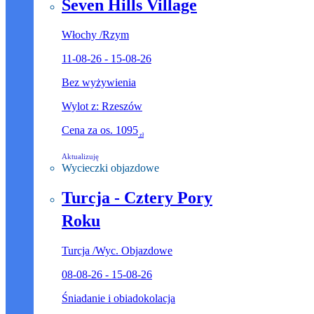
Seven Hills Village
Włochy
/
Rzym
11-08-26 - 15-08-26
Bez wyżywienia
Wylot z: Rzeszów
Cena za os.
1095
zł
Aktualizuję
Wycieczki objazdowe
Turcja - Cztery Pory
Roku
Turcja
/
Wyc. Objazdowe
08-08-26 - 15-08-26
Śniadanie i obiadokolacja