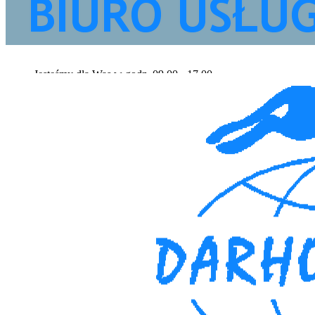
Jesteśmy dla Was w godz. 09.00 - 17.00
Znajdź nas
biuro@darhoss.pl