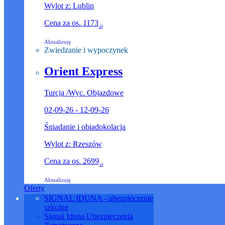
Wylot z: Lublin
Cena za os.
1173
zł
Aktualizuję
Zwiedzanie i wypoczynek
Orient Express
Turcja
/
Wyc. Objazdowe
02-09-26 - 12-09-26
Śniadanie i obiadokolacja
Wylot z: Rzeszów
Cena za os.
2699
zł
Aktualizuję
Oferty
SIGNAL IDUNA - ubezpieczenie
szkolne
Signal Iduna
Ubezpieczenia