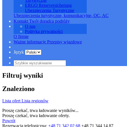
Turystyczne
ERGO Reiseversicherung
Ubezpieczenia Turystyczne
Ubezpieczenia
turystyczne, komunikacyjne, OC, AC
Kontakt
Twój doradca podróży
O nas
Polityka prywatności
O firmie
Ważne informacje
Przepisy wjazdowe
Język
Filtruj wyniki
Znaleziono
Lista ofert
Lista regionów
Proszę czekać, trwa ładowanie wyników...
Proszę czekać, trwa ładowanie oferty.
Powrót
Rezerwacja telefoniczna:
+48 71 342 02 68
+48 71 344 14 87